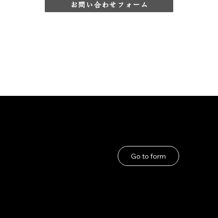
お問い合わせフォーム
User Guide
If you have any problems
About Us
Go to form
Privacy Policy
Terms and Conditions
under the Specified