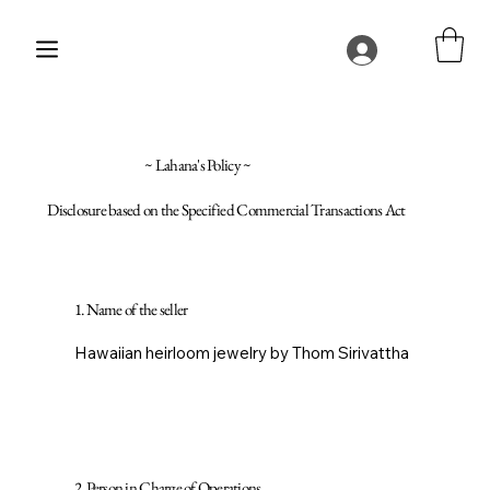
~ Lahana's Policy ~
Disclosure based on the Specified Commercial Transactions Act
1. Name of the seller
Hawaiian heirloom jewelry by Thom Sirivattha
2. Person in Charge of Operations