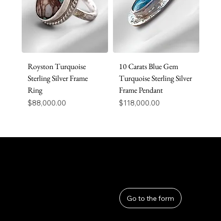
Royston Turquoise
10 Carats Blue Gem
Sterling Silver Frame
Turquoise Sterling Silver
Ring
Frame Pendant
価格
価格
$88,000.00
$118,000.00
User Guide
Help
​About Us
Go to the form
Privacy Policy