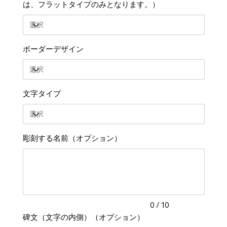
は、フラットタイプのみとなります。）
ボーダーデザイン
文字タイプ
彫刻する名前（オプション）
最
大
10
文
字
ま
で
入
力
0 / 10
で
碑文（文字の内側）（オプション）
き
ま
最