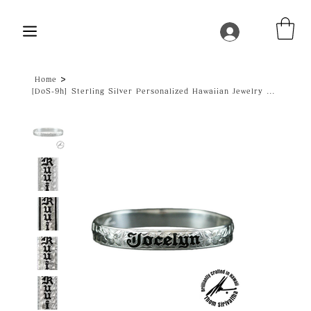
>
Home
[DoS-9h] Sterling Silver Personalized Hawaiian Jewelry Bangles