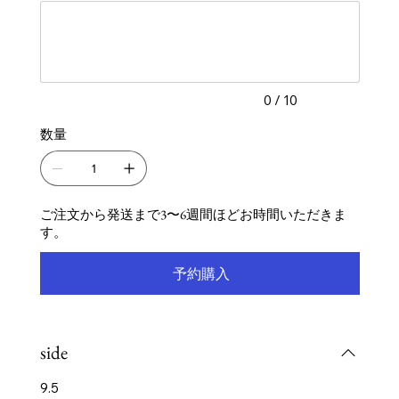
す。
大
10
文
字
ま
で
入
力
0 / 10
で
き
数量
ま
す。
ご注文から発送まで3〜6週間ほどお時間いただきま
す。
予約購入
side
9.5