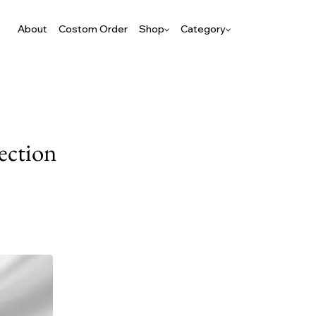
About
Costom Order
Shop
Category
ection