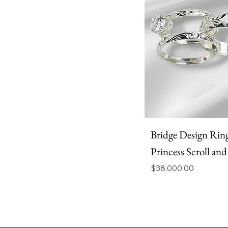
Bridge Design Rin
Princess Scroll and
価格
$38,000.00