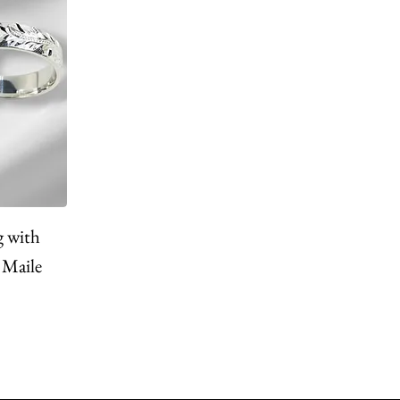
g with
 Maile